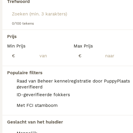
Trefwoord
Lees onze
Norwich Terriër adviespagina
voor informatie
over dit hondenras.
We hebben 0 Norwich Terriër Honden ter
0/100 tekens
dekking in Simpelveld gevonden.
Als je toekomstige resultaten wil zien voor deze 
Prijs
exacte zoekopdracht, sla dan je zoekopdracht op en 
vind jouw perfecte hond:
Min Prijs
Max Prijs
€
€
Zoekopdracht bewaren
Populaire filters
FAQ's
Raad van Beheer kennelregistratie door PuppyPlaats
geverifieerd
ID-geverifieerde fokkers
Wat is de prijs van een
Met FCI stamboom
Norwich Terriër?
De aanschaf van een Norwich Terriër pup
Geslacht van het huisdier
vraagt een investering die varieert