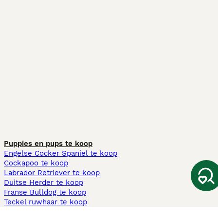
Puppies en pups te koop
Engelse Cocker Spaniel te koop
Cockapoo te koop
Labrador Retriever te koop
Duitse Herder te koop
Franse Bulldog te koop
Teckel ruwhaar te koop
Cavapoo te koop