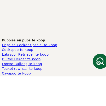
Puppies en pups te koop
Engelse Cocker Spaniel te koop
Cockapoo te koop
Labrador Retriever te koop
Duitse Herder te koop
Franse Bulldog te koop
Teckel ruwhaar te koop
Cavapoo te koop
Andere populaire pagina's
Honden te koop in Amsterdam
Pups te koop Limburg​
Pups te koop Friesland​
Honden te koop in Gelderland