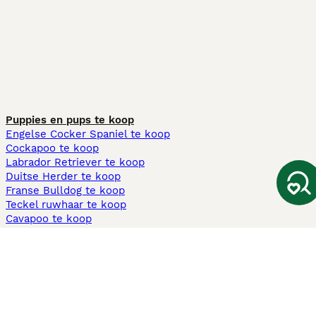
Puppies en pups te koop
Engelse Cocker Spaniel te koop
Cockapoo te koop
Labrador Retriever te koop
Duitse Herder te koop
Franse Bulldog te koop
Teckel ruwhaar te koop
Cavapoo te koop
Andere populaire pagina's
Honden te koop in Amsterdam
Pups te koop Limburg​
Pups te koop Friesland​
Honden te koop in Gelderland