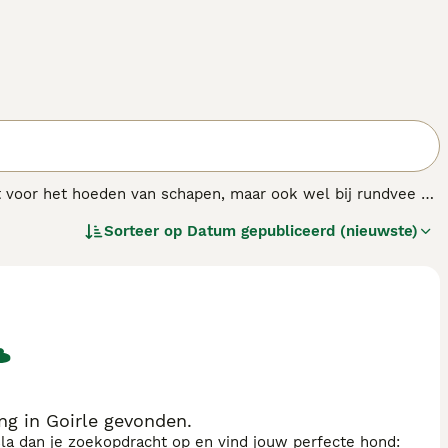
kt voor het hoeden van schapen, maar ook wel bij rundvee en
een levendig karakter en een aanzienlijke behoefte aan
Sorteer op
Datum gepubliceerd (nieuwste)
enwoordig ook met succes ingezet bij agility.
g in Goirle gevonden.
sla dan je zoekopdracht op en vind jouw perfecte hond: