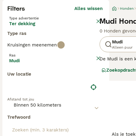
Filters
Alles wissen
Honden
Type advertentie
Mudi Hond
Ter dekking
0 Honden gevon
Type ras
Mudi
Kruisingen meenemen
Alleen puur
Ras
De Mudi is een 
Mudi
varkens. De mudi
Zoekopdrach
beweging. Het ra
Uw locatie
Lees onze Mudi a
Afstand tot jou
Trefwoord
Als je toe