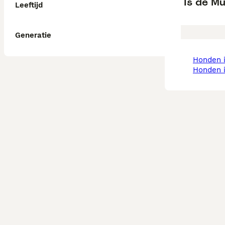
Is de M
Leeftijd
Generatie
honden
honden 