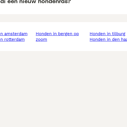
udi een nieuw hondenras?
 in amsterdam
honden in bergen op
honden in tilburg
in rotterdam
zoom
honden in den ha