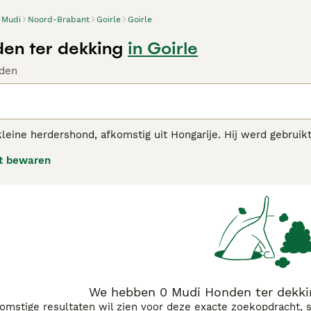
Mudi
Noord-Brabant
Goirle
Goirle
en ter dekking
in Goirle
den
kleine herdershond, afkomstig uit Hongarije. Hij werd gebrui
 is makkelijk opvoedbaar én tamelijk zelfstandig. Hij heeft 
t bewaren
s is als huishond geschikt voor sportieve bazen en wordt teg
dviespagina voor meer informatie over dit ras.
We hebben 0 Mudi Honden ter dekkin
komstige resultaten wil zien voor deze exacte zoekopdracht, 