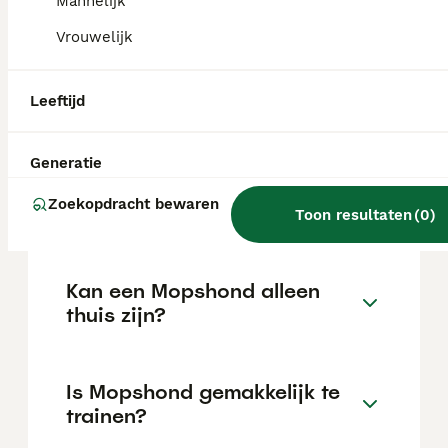
Mannelijk
locatie.
Vrouwelijk
Wat is het karakter van een
Leeftijd
Mopshond?
Generatie
Hoeveel jaar leeft een
Zoekopdracht bewaren
Mopshond?
Toon resultaten
(
0
)
Kan een Mopshond alleen
thuis zijn?
Is Mopshond gemakkelijk te
trainen?