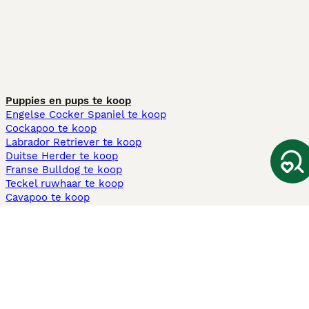
Puppies en pups te koop
Engelse Cocker Spaniel te koop
Cockapoo te koop
Labrador Retriever te koop
Duitse Herder te koop
Franse Bulldog te koop
Teckel ruwhaar te koop
Cavapoo te koop
Andere populaire pagina's
Honden te koop in Amsterdam
Pups te koop Limburg​
Pups te koop Friesland​
Honden te koop in Gelderland
Honden te koop in Den Haag