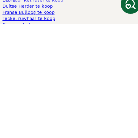
Labrador Retriever te koop
Duitse Herder te koop
Franse Bulldog te koop
Teckel ruwhaar te koop
Cavapoo te koop
Andere populaire pagina's
Honden te koop in Amsterdam
Pups te koop Limburg​
Pups te koop Friesland​
Honden te koop in Gelderland
Honden te koop in Den Haag
Honden te koop in Enschede
Adopteer hond in Nederland
Informatie
Over ons
Privacybeleid
Support
Pers
Voorwaarden
Pups verkopen