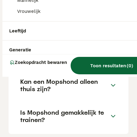
Mannelijk
Vrouwelijk
Wat is het karakter van een
Mopshond?
Leeftijd
Hoeveel jaar leeft een
Generatie
Mopshond?
Zoekopdracht bewaren
Toon resultaten
(
0
)
Kan een Mopshond alleen
thuis zijn?
Is Mopshond gemakkelijk te
trainen?