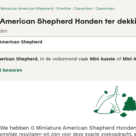
Miniature American Shepherd
Drenthe
Coevorden
Coevorden
 American Shepherd Honden ter dekk
den
 American Shepherd
merican Shepherd
, in de volksmond vaak
Mini Aussie
of
Mini 
alian Shepherd
, is een kleine herdershond uit de Verenigde Sta
t bewaren
nste Australian Shepherds selecteerden om een compactere we
ershond, die sinds 2019 voorlopig is erkend door de FCI in g
ll tot hoeden en gehoorzaamheid.
n schofthoogte van 36 tot 46 cm en teven van 33 tot 43 cm,
ck, blue merle, red en red merle. De dubbele vacht met dikke
 borstelen. Het is een energieke, pientere en loyale hond die 
eweging en mentale uitdaging nodig heeft. Hij past daarom bij e
merkend zijn de vaak heldere bruine of blauwe ogen, die soms
 jaar.
We hebben 0 Miniature American Shepherd Honden 
komstige resultaten wil zien voor deze exacte zoekopdracht, 