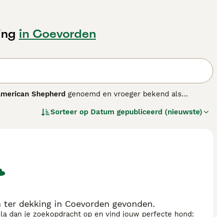
ing
in Coevorden
American Shepherd
genoemd en vroeger bekend als
ten. Het ras ontstond in de jaren zestig in Californië, toen
Sorteer op
Datum gepubliceerd (nieuwste)
rkhond te krijgen. Ondanks zijn formaat is het een
roep 1. Het ras wordt veel gezien in de hondensport, van
 met een gewicht van ongeveer 9 tot 14 kg. De toegestane
 ondervacht verhaart flink, doorgaans twee keer per jaar, en
zich sterk aan zijn gezin hecht, maar door zijn werklust
en actieve, ervaren eigenaar die tijd steekt in socialisatie
 van elkaar verschillen in kleur. De levensverwachting ligt
ter dekking in Coevorden gevonden.
sla dan je zoekopdracht op en vind jouw perfecte hond: