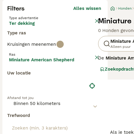
Filters
Alles wissen
Honden
Type advertentie
Miniature
Ter dekking
0 Honden gevon
Type ras
Miniature
Kruisingen meenemen
Alleen puur
Ras
De
Miniature A
Miniature American Shepherd
Miniature Austr
Zoekopdrach
fokkers de klei
Uw locatie
volwaardige herd
agility en flyba
Reuen hebben ee
Afstand tot jou
kleuren zijn bla
vraagt wekelijks
dagelijks veel b
Trefwoord
en training. Ken
rond de 12 tot 15
Als je toe