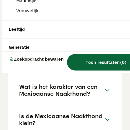
Mannelijk
Mexicaanse naakthond (xoloitzcuintle),
waardoor het ras hier bijzonder zeldzaam is.
Vrouwelijk
Zijn Mexicaanse
Leeftijd
straathonden vriendelijk?
Generatie
Hoe is de gezondheid van
Zoekopdracht bewaren
Toon resultaten
(
0
)
een Mexicaanse Naakthond?
Wat is het karakter van een
Mexicaanse Naakthond?
Is de Mexicaanse Naakthond
klein?