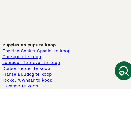
Puppies en pups te koop
Engelse Cocker Spaniel te koop
Cockapoo te koop
Labrador Retriever te koop
Duitse Herder te koop
Franse Bulldog te koop
Teckel ruwhaar te koop
Cavapoo te koop
Andere populaire pagina's
Honden te koop in Amsterdam
Pups te koop Limburg​
Pups te koop Friesland​
Honden te koop in Gelderland
Honden te koop in Den Haag