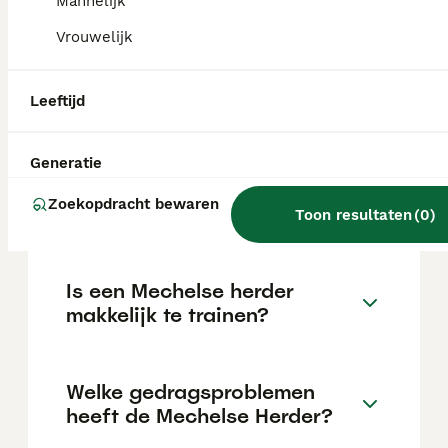
maar dit kan variëren afhankelijk van
Mannelijk
factoren zoals de stamboom, de reputatie
Vrouwelijk
van de fokker en de locatie.
Leeftijd
Wat is het karakter van een
Mechelse herder?
Generatie
Zoekopdracht bewaren
Is een Mechelse herder lief?
Toon resultaten
(
0
)
Is een Mechelse herder
makkelijk te trainen?
Welke gedragsproblemen
heeft de Mechelse Herder?