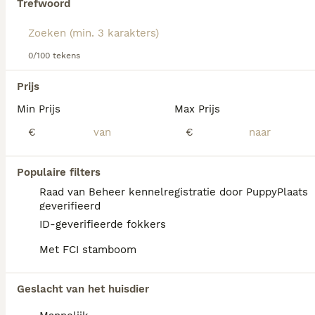
Trefwoord
We hebben 0 Mechelse Herder Honden ter
0/100 tekens
dekking in Coevorden gevonden.
Als je toekomstige resultaten wil zien voor deze 
Prijs
exacte zoekopdracht, sla dan je zoekopdracht op en 
vind jouw perfecte hond:
Min Prijs
Max Prijs
€
€
Zoekopdracht bewaren
Populaire filters
FAQ's
Raad van Beheer kennelregistratie door PuppyPlaats
geverifieerd
ID-geverifieerde fokkers
Wat kost een Mechelse
Met FCI stamboom
herder pup?
De gemiddelde prijs voor een Mechelse
Geslacht van het huisdier
Herder pup in Nederland ligt rond de €533