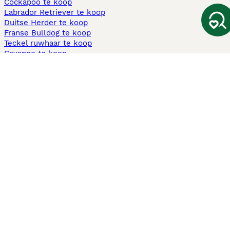
Cockapoo te koop
Labrador Retriever te koop
Duitse Herder te koop
Franse Bulldog te koop
Teckel ruwhaar te koop
Cavapoo te koop
Andere populaire pagina's
Honden te koop in Amsterdam
Pups te koop Limburg​
Pups te koop Friesland​
Honden te koop in Gelderland
Honden te koop in Den Haag
Honden te koop in Enschede
Adopteer hond in Nederland
Informatie
Over ons
Privacybeleid
Support
Pers