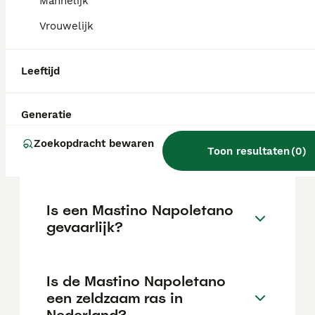
varieert afhankelijk van de fokker.
Mannelijk
Vrouwelijk
Wat is de gemiddelde prijs
van een Mastino Napoletano
Leeftijd
puppy?
Generatie
Is de Mastino Napoletano
Zoekopdracht bewaren
Toon resultaten
(
0
)
verboden in Nederland?
Is een Mastino Napoletano
gevaarlijk?
Is de Mastino Napoletano
een zeldzaam ras in
Nederland?