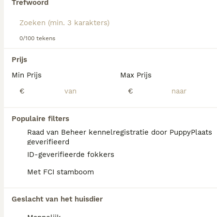
Trefwoord
Lees onze
Napolitaanse Mastiff adviespagina
voor
informatie over dit hondenras.
We hebben 0 Mastino Napoletano Honden ter
0/100 tekens
dekking in Leusden gevonden.
Als je toekomstige resultaten wil zien voor deze 
Prijs
exacte zoekopdracht, sla dan je zoekopdracht op en 
vind jouw perfecte hond:
Min Prijs
Max Prijs
€
€
Zoekopdracht bewaren
Populaire filters
FAQ's
Raad van Beheer kennelregistratie door PuppyPlaats
geverifieerd
ID-geverifieerde fokkers
Wat is de prijs van een
Met FCI stamboom
Mastino Napoletano puppy?
De aanschaf van een Mastino Napoletano
Geslacht van het huisdier
pup vraagt een aanzienlijke investering die