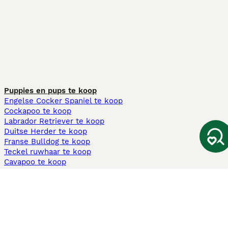
Puppies en pups te koop
Engelse Cocker Spaniel te koop
Cockapoo te koop
Labrador Retriever te koop
Duitse Herder te koop
Franse Bulldog te koop
Teckel ruwhaar te koop
Cavapoo te koop
Andere populaire pagina's
Honden te koop in Amsterdam
Pups te koop Limburg​
Pups te koop Friesland​