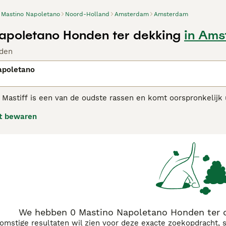
Mastino Napoletano
Noord-Holland
Amsterdam
Amsterdam
apoletano Honden ter dekking
in Ams
den
apoletano
Mastiff is een van de oudste rassen en komt oorspronkelijk ui
waakhonden zijn, staan ze bekend om hun vriendelijke en aan
t bewaren
norme hoeveelheid losse huid rond hun gezicht en nek.
itaanse Mastiff adviespagina
voor informatie over dit hondenr
We hebben 0 Mastino Napoletano Honden ter 
komstige resultaten wil zien voor deze exacte zoekopdracht, 