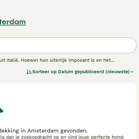
terdam
t Italië. Hoewel hun uiterlijk imposant is en het
hankelijke karakter. Het zijn zeer grote en zware honden
Sorteer op
Datum gepubliceerd (nieuwste)
as.
dekking in Amsterdam gevonden.
sla dan je zoekopdracht op en vind jouw perfecte hond: