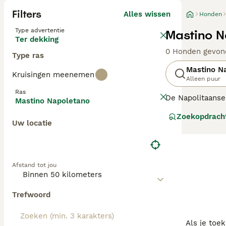
Filters
Alles wissen
Honden
Type advertentie
Mastino N
Ter dekking
0 Honden gevon
Type ras
Mastino N
Kruisingen meenemen
Alleen puur
Ras
De Napolitaanse 
Mastino Napoletano
indrukwekkende 
Zoekopdrach
en hebben een e
Uw locatie
Lees onze
Napol
Afstand tot jou
Trefwoord
Als je toe