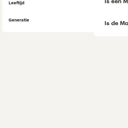
Is een 
Leeftijd
Generatie
Is de M