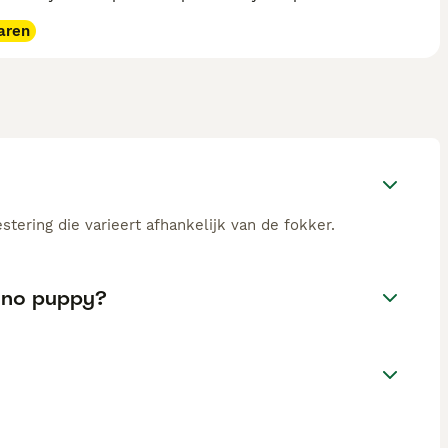
aren
tering die varieert afhankelijk van de fokker.
tano puppy?