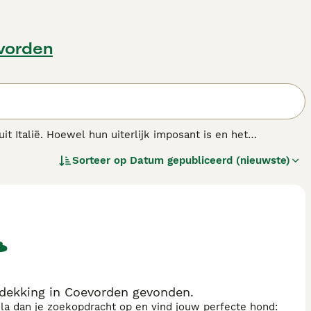
vorden
t Italië. Hoewel hun uiterlijk imposant is en het
hankelijke karakter. Het zijn zeer grote en zware honden
Sorteer op
Datum gepubliceerd (nieuwste)
as.
dekking in Coevorden gevonden.
sla dan je zoekopdracht op en vind jouw perfecte hond: