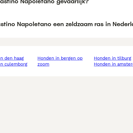
Mastino Napoletano gevaarlijk?
astino Napoletano een zeldzaam ras in Neder
in den haag
honden in bergen op
honden in tilburg
 in culemborg
zoom
honden in amste