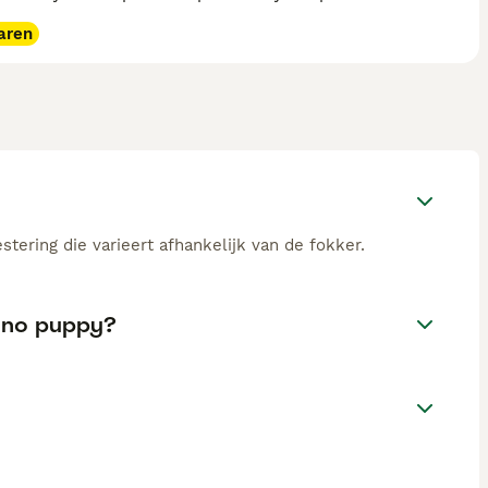
aren
tering die varieert afhankelijk van de fokker.
tano puppy?