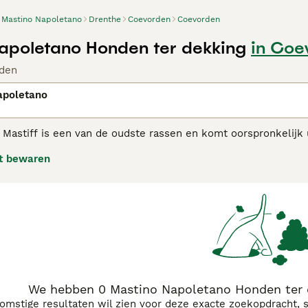
Mastino Napoletano
Drenthe
Coevorden
Coevorden
apoletano Honden ter dekking
in Coe
den
apoletano
Mastiff is een van de oudste rassen en komt oorspronkelijk ui
waakhonden zijn, staan ze bekend om hun vriendelijke en aan
t bewaren
norme hoeveelheid losse huid rond hun gezicht en nek.
itaanse Mastiff adviespagina
voor informatie over dit hondenr
We hebben 0 Mastino Napoletano Honden ter 
komstige resultaten wil zien voor deze exacte zoekopdracht, 