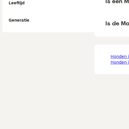
Is een 
Leeftijd
Generatie
Is de M
honden 
honden