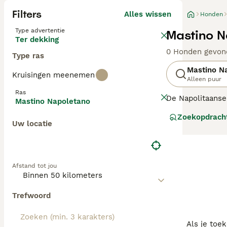
Filters
Alles wissen
Honden
Type advertentie
Mastino N
Ter dekking
0 Honden gevon
Type ras
Mastino N
Kruisingen meenemen
Alleen puur
Ras
De Napolitaanse 
Mastino Napoletano
indrukwekkende 
Zoekopdrach
en hebben een e
Uw locatie
Lees onze
Napol
Afstand tot jou
Trefwoord
Als je toe