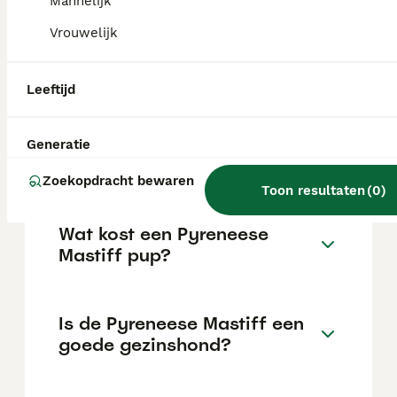
Mannelijk
verboden; een eerder voorstel tot een fok-
en houdverbod voor dit ras is niet
Vrouwelijk
doorgegaan.
Leeftijd
Hoeveel bedragen ongeveer
de kosten en verzorging van
Mastino Napoletano tijdens
Generatie
zijn leven?
Zoekopdracht bewaren
Toon resultaten
(
0
)
Wat kost een Pyreneese
Mastiff pup?
Is de Pyreneese Mastiff een
goede gezinshond?