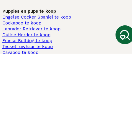
Puppies en pups te koop
Engelse Cocker Spaniel te koop
Cockapoo te koop
Labrador Retriever te koop
Duitse Herder te koop
Franse Bulldog te koop
Teckel ruwhaar te koop
Cavapoo te koop
Andere populaire pagina's
Honden te koop in Amsterdam
Pups te koop Limburg​
Pups te koop Friesland​
Honden te koop in Gelderland
Honden te koop in Den Haag
Honden te koop in Enschede
Adopteer hond in Nederland
Informatie
Over ons