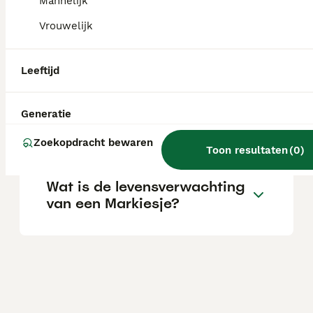
Mannelijk
wandelingen en avonturen.
Vrouwelijk
Kan een Markiesje alleen
Leeftijd
zijn?
Generatie
Wat kost een Markiesje pup?
Zoekopdracht bewaren
Toon resultaten
(
0
)
Wat is de levensverwachting
van een Markiesje?