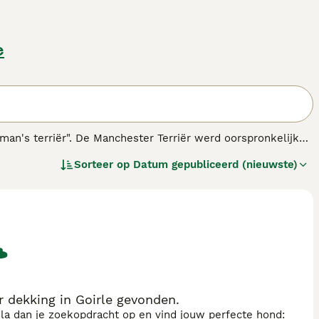
e
man's terriër". De Manchester Terriër werd oorspronkelijk
zich bewezen als uitstekende behendigheidshonden die
Sorteer op
Datum gepubliceerd (nieuwste)
s.
 dekking in Goirle gevonden.
sla dan je zoekopdracht op en vind jouw perfecte hond: