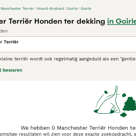
Manchester Terriër
Noord-Brabant
Goirle
Goirle
r Terriër Honden ter dekking
in Goirl
den
 Terriër
leine terriër wordt ook regelmatig aangeduid als een "gentle
envangers en voor de konijnenjacht. Tegenwoordig hebben ze 
t bewaren
lletjes.
ester Terriër adviespagina
voor informatie over dit hondenra
We hebben 0 Manchester Terriër Honden ter
komstige resultaten wil zien voor deze exacte zoekopdracht, 