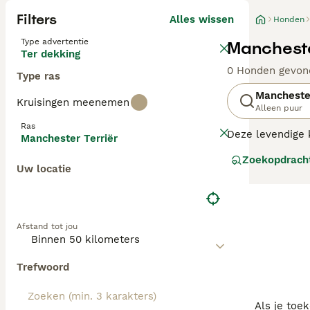
Filters
Alles wissen
Honden
Type advertentie
Mancheste
Ter dekking
0 Honden gevon
Type ras
Manchester
Kruisingen meenemen
Alleen puur
Ras
Deze levendige k
Manchester Terriër
gefokt als ratt
Zoekopdrach
genieten van spe
Uw locatie
Lees onze
Manch
Afstand tot jou
Trefwoord
Als je toe