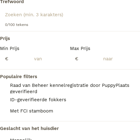
Trefwoord
over dit hondenras.
We hebben 0 Manchester Terriër Honden ter
0/100 tekens
dekking in Landgraaf gevonden.
Als je toekomstige resultaten wil zien voor deze 
Prijs
exacte zoekopdracht, sla dan je zoekopdracht op en 
vind jouw perfecte hond:
Min Prijs
Max Prijs
€
€
Zoekopdracht bewaren
Populaire filters
FAQ's
Raad van Beheer kennelregistratie door PuppyPlaats
geverifieerd
ID-geverifieerde fokkers
Wat is het karakter van een
Met FCI stamboom
Manchester Terrier?
De Manchester Terriër is een vrolijke,
Geslacht van het huisdier
intelligente, oplettende en gehoorzame