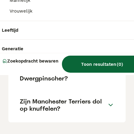
hond met een eigenzinnig karakter. Hij is
Mannelijk
loyaal aan zijn eigenaren en familie, wat
Vrouwelijk
hem tot een ideale huishond maakt.
Leeftijd
Wat kost een Manchester
Terrier?
Generatie
Zoekopdracht bewaren
Is een Manchester Terrier
Toon resultaten
(
0
)
hetzelfde als een
Dwergpinscher?
Zijn Manchester Terriers dol
op knuffelen?