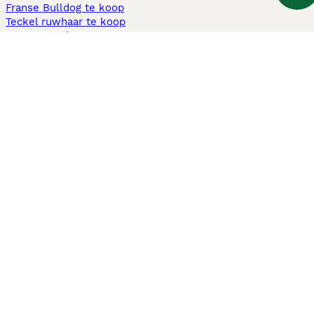
Franse Bulldog te koop
Teckel ruwhaar te koop
Cavapoo te koop
Andere populaire pagina's
Honden te koop in Amsterdam
Pups te koop Limburg​
Pups te koop Friesland​
Honden te koop in Gelderland
Honden te koop in Den Haag
Honden te koop in Enschede
Adopteer hond in Nederland
Informatie
Over ons
Privacybeleid
Support
Pers
Voorwaarden
Pups verkopen
Honden test