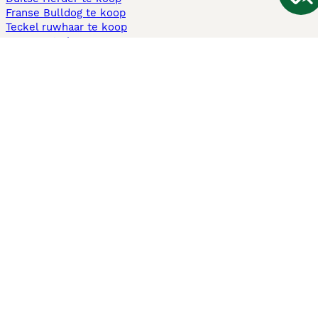
Franse Bulldog te koop
Teckel ruwhaar te koop
Cavapoo te koop
Andere populaire pagina's
Honden te koop in Amsterdam
Pups te koop Limburg​
Pups te koop Friesland​
Honden te koop in Gelderland
Honden te koop in Den Haag
Honden te koop in Enschede
Adopteer hond in Nederland
Informatie
Over ons
Privacybeleid
Support
Pers
Voorwaarden
Pups verkopen
Honden test