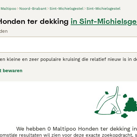
Maltipoo
Noord-Brabant
Sint-Michielsgestel
Sint-Michielsgestel
Honden ter dekking
in Sint-Michielsge
den
en kleine en zeer populaire kruising die relatief nieuw is i
 In de loop der jaren hebben deze charmante hondjes hun we
t bewaren
hebben een schattig uiterlijk en het feit dat ze veel van d
telligentie en speelsheid, spelen hier een grote rol in.
poo adviespagina voor informatie over dit hondenras.
We hebben 0 Maltipoo Honden ter dekking in
komstige resultaten wil zien voor deze exacte zoekopdracht, 