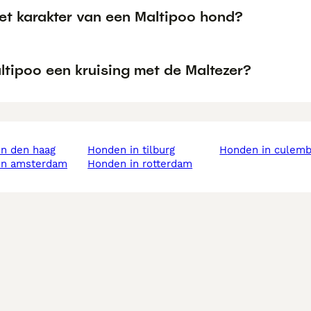
het karakter van een Maltipoo hond?
ltipoo een kruising met de Maltezer?
in den haag
honden in tilburg
honden in culem
 in amsterdam
honden in rotterdam