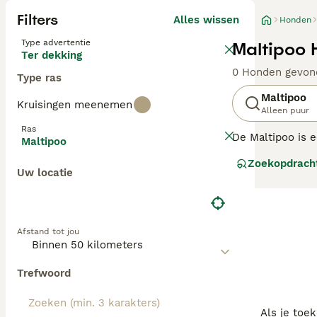
Filters
Alles wissen
Honden
Type advertentie
Maltipoo 
Ter dekking
0 Honden gevon
Type ras
Maltipoo
Kruisingen meenemen
Alleen puur
Ras
De Maltipoo is e
Maltipoo
en de Maltezer.
Zoekopdrach
hele wereld. Ze 
Uw locatie
waaronder hun in
Lees onze Malti
Afstand tot jou
Trefwoord
Als je toe