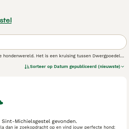
stel
n de hondenwereld. Het is een kruising tussen Dwergpoedel
g gevonden naar de harten en huizen van mensen over de
Sorteer op
Datum gepubliceerd (nieuwste)
e goede eigenschappen van de twee rassen hebben geërfd,
 Sint-Michielsgestel gevonden.
sla dan je zoekopdracht op en vind jouw perfecte hond: