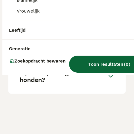
Mannelijk
Vrouwelijk
Hoe oud worden maltipoms?
Leeftijd
Hoe groot wordt een
Maltipom?
Generatie
Zoekopdracht bewaren
Toon resultaten
(
0
)
Zijn Maltipoms goede
honden?