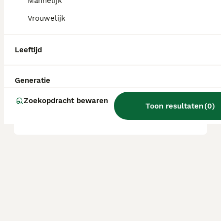
Mannelijk
Vrouwelijk
Zijn Malshi's goede honden?
Leeftijd
Wat is het karakter van een
Malshi?
Generatie
Zoekopdracht bewaren
Toon resultaten
(
0
)
Wat is een Malshi?