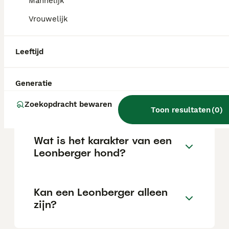
fokker.
Mannelijk
Vrouwelijk
Blaffen Leonberger honden
veel?
Leeftijd
Generatie
Hoe oud worden Leonbergers
gemiddeld?
Zoekopdracht bewaren
Toon resultaten
(
0
)
Wat is het karakter van een
Leonberger hond?
Kan een Leonberger alleen
zijn?