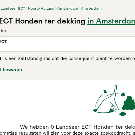
Landseer ECT
Noord-Holland
Amsterdam
Amsterdam
ECT Honden ter dekking
in Amsterda
den
ECT
is een zelfstandig ras dat die consequent dient te worden op
rokken zijn. Omdat de Landseer erg houdt van zwemmen sprin
t bewaren
agressief te zijn. Naast de dagelijkse wandelingen heeft de 
We hebben 0 Landseer ECT Honden ter dek
komstige resultaten wil zien voor deze exacte zoekopdracht, 