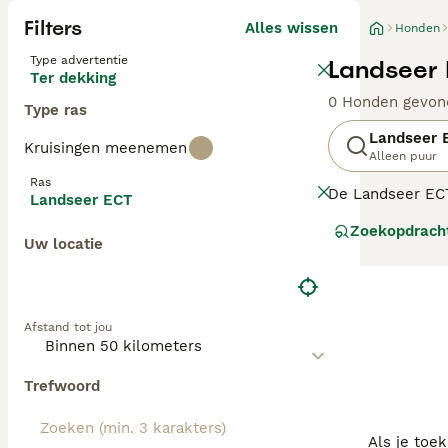
Filters
Alles wissen
Honden
Type advertentie
Landseer 
Ter dekking
0 Honden gevon
Type ras
Landseer 
Kruisingen meenemen
Alleen puur
Ras
De Landseer ECT 
Landseer ECT
veel dingen bet
Zoekopdrach
waakhond zonder 
Uw locatie
Afstand tot jou
Trefwoord
Als je toe