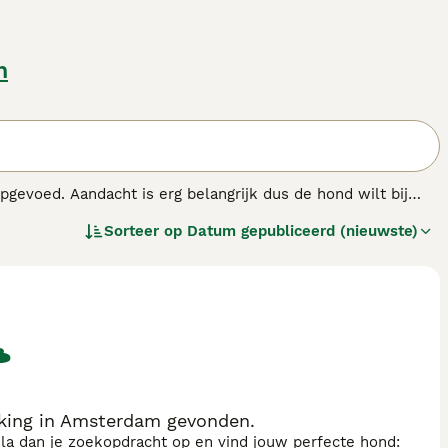
m
gevoed. Aandacht is erg belangrijk dus de hond wilt bij
gt het graag het water in. De Landseer is een goede
Sorteer op
Datum gepubliceerd (nieuwste)
hond graag de ruimte bv. een grote tuin.
king in Amsterdam gevonden.
sla dan je zoekopdracht op en vind jouw perfecte hond: