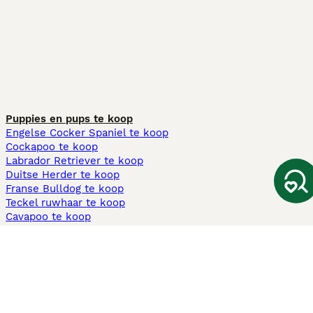
Puppies en pups te koop
Engelse Cocker Spaniel te koop
Cockapoo te koop
Labrador Retriever te koop
Duitse Herder te koop
Franse Bulldog te koop
Teckel ruwhaar te koop
Cavapoo te koop
Andere populaire pagina's
Honden te koop in Amsterdam
Pups te koop Limburg​
Pups te koop Friesland​
Honden te koop in Gelderland