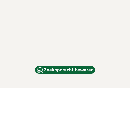
Zoekopdracht bewaren
dam
and
ag
de