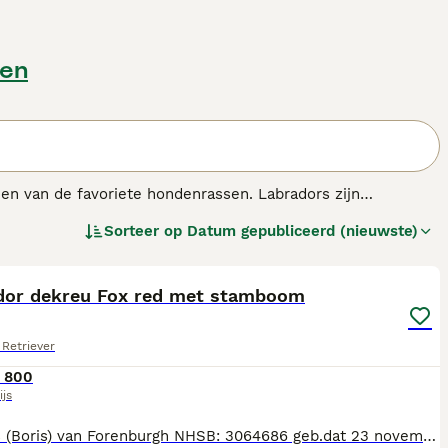
den
een van de favoriete hondenrassen. Labradors zijn
trievers zijn goed te trainen omdat ze zo intelligent zijn.
Sorteer op
Datum gepubliceerd (nieuwste)
zijn baasje in het veld.
5
s.
dor dekreu Fox red met stamboom
Retriever
 800
ijs
Thomas (Boris) van Forenburgh NHSB: 3064686 geb.dat 23 november 2016 Moeder : Amy van Forenburgh NHSB 2867699 Vader: Keepsakes Red Baron Buddy NHSB 2746028 HD: A ED: VRIJ OCD:VRIJ LPC: VRIJ LPA: VRIJ Inc: VRIJ ECVO:VRIJ DNA geen drager of lijder van erfelijke aandoeningen. Uitslagen in te zien Thomas gaat beginnen als dekreu. Zijn rapporten staan nog niet in zijn stamboomboek maar zijn wel beschikbaar. Thomas is stoer, super energiek en een groot schoothondje. Hij is super lief, en heeft het echt nodig om actief te kunnen spelen. We hebben onze eigen spellen, hij is 7x24x365 dol op apporteren uit het water, super speels met ballen, stokken, zoeken en sociaal naar andere honden en hij neemt graag de kans om op een leuk teefje die lekker ruikt te duiken. Dat was in het begin wel eens vervelend, mede daarom is hij nu beginnend dekreu. Inmiddels heeft hij dit goed onder controle en is hij gewoon een topper. Alleen zijn hoeft hij niet, en neem ik Thomas eens ergens mee naar toe, dan is hij in het begin wat onrustig. Hij is dus erg op zijn baas gesteld. Graag contact via Whatsapp 06-25345628