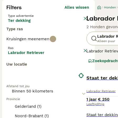
Filters
Alles wissen
Honden
Type advertentie
Labrador 
Ter dekking
2 Honden gevon
Type ras
Labrador R
Kruisingen meenemen
Alleen puur
Ras
Labrador Retriev
Labrador Retriever
zachtaardig, maa
Zoekopdrach
De Labrador Retr
Uw locatie
Lees onze
Labra
Staat ter dek
Afstand tot jou
Labrador Retriever
1 jaar
€ 250
Provincie
Leeftijd
Prijs
Gelderland (1)
Noord-Brabant (1)