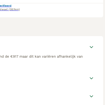
erifieerd
iesel
(38.1km)
nd de €917 maar dit kan variëren afhankelijk van