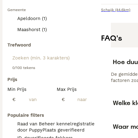
Gemeente
Schaijk
(44.6km)
Apeldoorn (1)
Maashorst (1)
FAQ's
Trefwoord
Hoe duur
0/100 tekens
De gemiddel
Prijs
factoren zo
Min Prijs
Max Prijs
€
€
Welke kl
Populaire filters
Raad van Beheer kennelregistratie
Waar moe
door PuppyPlaats geverifieerd