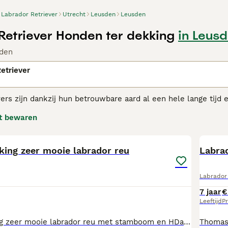
Labrador Retriever
Utrecht
Leusden
Leusden
Retriever Honden ter dekking
in Leus
den
etriever
ers zijn dankzij hun betrouwbare aard al een hele lange tijd 
r extravert en altijd blij om geknuffeld te worden. Labrador re
t bewaren
iever gedijt net zo goed in een huiselijke omgeving als naast 
3
dor Retriever adviespagina
voor informatie over dit hondenra
king zeer mooie labrador reu
Labra
Labrador 
7 jaar
€
Leeftijd
Pr
Staat ter dekking zeer mooie labrador reu met stamboom en HDa en ED geheel vrij en ook de ogen zijn vrij. Hij heet Aristide en geeft mooie gezonde nesten pups met een fijn karakter voor verdere vragen liefst bellen 06-11178102 gr joop