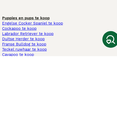
Puppies en pups te koop
Engelse Cocker Spaniel te koop
Cockapoo te koop
Labrador Retriever te koop
Duitse Herder te koop
Franse Bulldog te koop
Teckel ruwhaar te koop
Cavapoo te koop
Andere populaire pagina's
Honden te koop in Amsterdam
Pups te koop Limburg​
Pups te koop Friesland​
Honden te koop in Gelderland
Honden te koop in Den Haag
Honden te koop in Enschede
Adopteer hond in Nederland