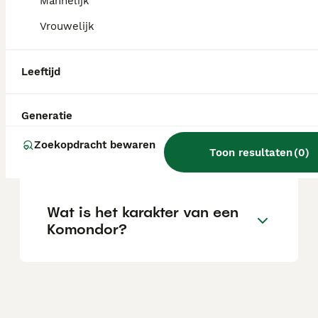
fokker.
Mannelijk
Vrouwelijk
Wat is de gemiddelde
levensverwachting van een
Leeftijd
Komondor?
Generatie
Wat is het karakter van een
Zoekopdracht bewaren
Toon resultaten
(
0
)
Komondor hond?
Wat is het karakter van een
Komondor?