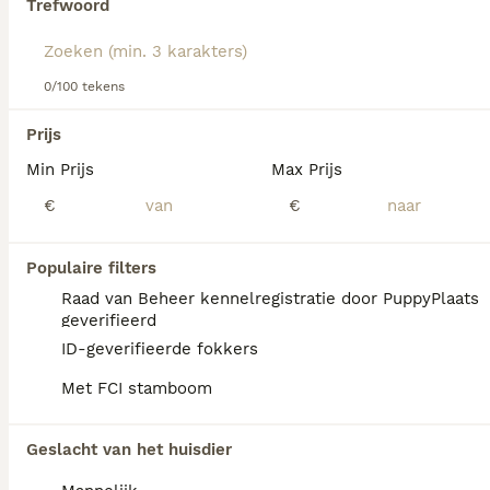
Trefwoord
Lees onze
Komondor adviespagina
voor informatie over dit
hondenras.
We hebben 0 Komondor Honden ter dekking
0/100 tekens
in Landgraaf gevonden.
Als je toekomstige resultaten wil zien voor deze 
Prijs
exacte zoekopdracht, sla dan je zoekopdracht op en 
vind jouw perfecte hond:
Min Prijs
Max Prijs
€
€
Zoekopdracht bewaren
Populaire filters
FAQ's
Raad van Beheer kennelregistratie door PuppyPlaats
geverifieerd
ID-geverifieerde fokkers
Wat is de gemiddelde prijs
Met FCI stamboom
van een Komondor puppy?
Een Komondor pup vraagt een aanzienlijke
Geslacht van het huisdier
investering die varieert afhankelijk van de