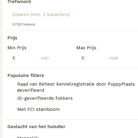
Trefwoord
Lees onze
Kerry Blue Terriër adviespagina
voor informatie
over dit hondenras.
We hebben 0 Kerry Blue Terriër Honden ter
0/100 tekens
dekking in Ommen gevonden.
Als je toekomstige resultaten wil zien voor deze 
Prijs
exacte zoekopdracht, sla dan je zoekopdracht op en 
vind jouw perfecte hond:
Min Prijs
Max Prijs
€
€
Zoekopdracht bewaren
Populaire filters
FAQ's
Raad van Beheer kennelregistratie door PuppyPlaats
geverifieerd
ID-geverifieerde fokkers
Waar kan ik Kerry Blue Terriër
Met FCI stamboom
pups kopen?
Kerry Blue Terriërs zijn niet altijd makkelijk
Geslacht van het huisdier
te vinden en je staat mogelijk op een