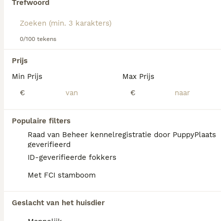
Trefwoord
Lees onze
Kerry Blue Terriër adviespagina
voor informatie
over dit hondenras.
We hebben 0 Kerry Blue Terriër Honden ter
0/100 tekens
dekking in Losser gevonden.
Als je toekomstige resultaten wil zien voor deze 
Prijs
exacte zoekopdracht, sla dan je zoekopdracht op en 
vind jouw perfecte hond:
Min Prijs
Max Prijs
€
€
Zoekopdracht bewaren
Populaire filters
FAQ's
Raad van Beheer kennelregistratie door PuppyPlaats
geverifieerd
ID-geverifieerde fokkers
Waar kan ik Kerry Blue Terriër
Met FCI stamboom
pups kopen?
Kerry Blue Terriërs zijn niet altijd makkelijk
Geslacht van het huisdier
te vinden en je staat mogelijk op een