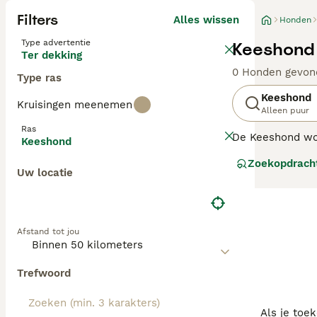
Filters
Alles wissen
Honden
Type advertentie
Keeshond 
Ter dekking
0 Honden gevon
Type ras
Keeshond
Kruisingen meenemen
Alleen puur
Ras
De Keeshond wor
Keeshond
hebben een char
Zoekopdrach
verschijning en 
Uw locatie
Lees onze
Keesh
Afstand tot jou
Trefwoord
Als je toe