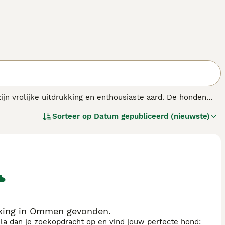
 vrolijke uitdrukking en enthousiaste aard. De honden
type honden, gekenmerkt door een compacte, stevige
Sorteer op
Datum gepubliceerd (nieuwste)
de bescherming biedt tegen alles seizoenen.
king in Ommen gevonden.
sla dan je zoekopdracht op en vind jouw perfecte hond: