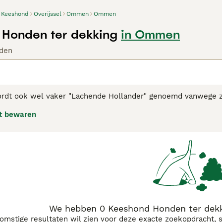
Keeshond
Overijssel
Ommen
Ommen
Honden ter dekking
in Ommen
den
dt ook wel vaker "Lachende Hollander" genoemd vanwege zijn
mant uiterlijk en vriendelijke, trouwe aard. Het zijn Spitz-
t bewaren
een weelderige, dichte, dubbele vacht die hen een uitsteken
ond adviespagina
voor informatie over dit hondenras.
We hebben 0 Keeshond Honden ter dek
komstige resultaten wil zien voor deze exacte zoekopdracht, 