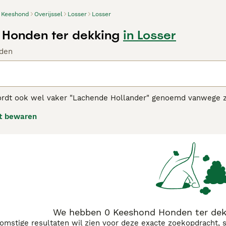
Keeshond
Overijssel
Losser
Losser
Honden ter dekking
in Losser
den
dt ook wel vaker "Lachende Hollander" genoemd vanwege zijn
mant uiterlijk en vriendelijke, trouwe aard. Het zijn Spitz-
t bewaren
een weelderige, dichte, dubbele vacht die hen een uitsteken
ond adviespagina
voor informatie over dit hondenras.
We hebben 0 Keeshond Honden ter dekk
komstige resultaten wil zien voor deze exacte zoekopdracht, 