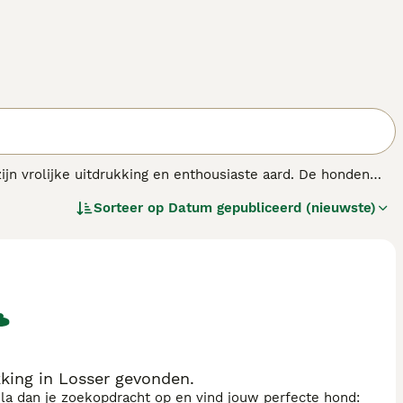
 vrolijke uitdrukking en enthousiaste aard. De honden
type honden, gekenmerkt door een compacte, stevige
Sorteer op
Datum gepubliceerd (nieuwste)
de bescherming biedt tegen alles seizoenen.
ing in Losser gevonden.
sla dan je zoekopdracht op en vind jouw perfecte hond: