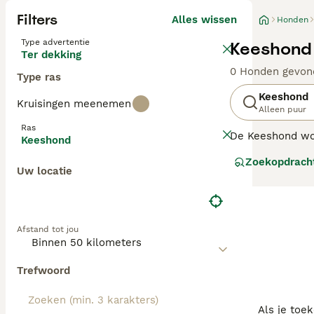
Filters
Alles wissen
Honden
Type advertentie
Keeshond 
Ter dekking
0 Honden gevon
Type ras
Keeshond
Kruisingen meenemen
Alleen puur
Ras
De Keeshond wor
Keeshond
hebben een char
Zoekopdrach
verschijning en 
Uw locatie
Lees onze
Keesh
Afstand tot jou
Trefwoord
Als je toe