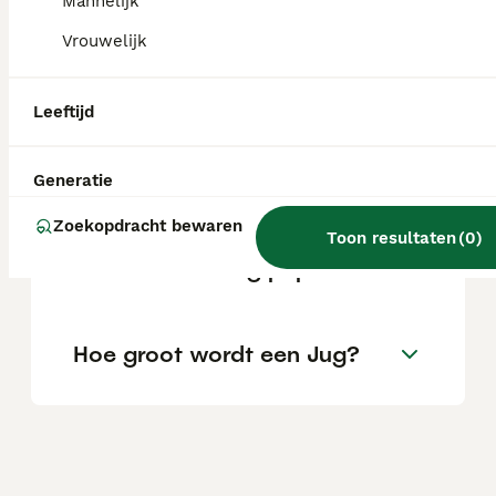
Mannelijk
Vrouwelijk
Is een Jug een geschikte
gezinshond?
Leeftijd
Is jug een woord?
Generatie
Zoekopdracht bewaren
Toon resultaten
(
0
)
Wat kost een Jug pup?
Hoe groot wordt een Jug?