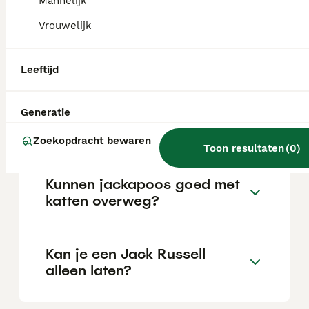
Mannelijk
Vrouwelijk
Is een jackapoo een goede
hond?
Leeftijd
Kan een jackapoo alleen
Generatie
gelaten worden?
Zoekopdracht bewaren
Toon resultaten
(
0
)
Kunnen jackapoos goed met
katten overweg?
Kan je een Jack Russell
alleen laten?