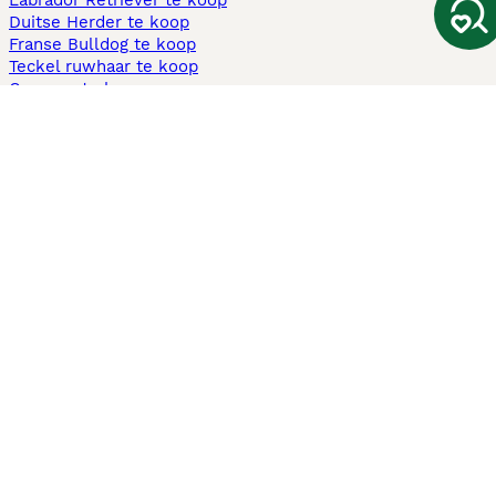
Labrador Retriever te koop
Duitse Herder te koop
Franse Bulldog te koop
Teckel ruwhaar te koop
Cavapoo te koop
Andere populaire pagina's
Honden te koop in Amsterdam
Pups te koop Limburg​
Pups te koop Friesland​
Honden te koop in Gelderland
Honden te koop in Den Haag
Honden te koop in Enschede
Adopteer hond in Nederland
Informatie
Over ons
Privacybeleid
Support
Pers
Voorwaarden
Pups verkopen