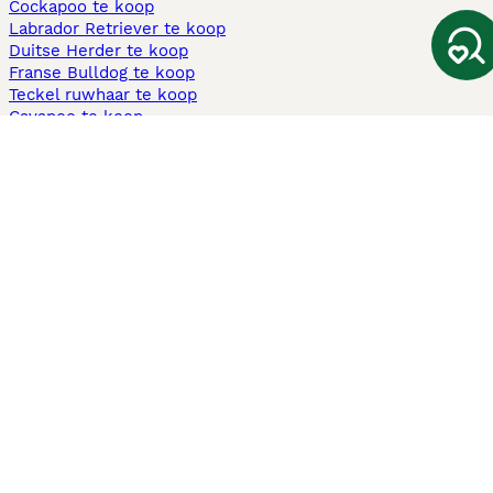
Cockapoo te koop
Labrador Retriever te koop
Duitse Herder te koop
Franse Bulldog te koop
Teckel ruwhaar te koop
Cavapoo te koop
Andere populaire pagina's
Honden te koop in Amsterdam
Pups te koop Limburg​
Pups te koop Friesland​
Honden te koop in Gelderland
Honden te koop in Den Haag
Honden te koop in Enschede
Adopteer hond in Nederland
Informatie
Over ons
Privacybeleid
Support
Pers