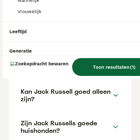
Mannelijk
Vrouwelijk
Is een Jack Russell een
makkelijke hond?
Leeftijd
Generatie
Wat is het verschil tussen
een Jack Russell en een Jack
Zoekopdracht bewaren
Russell Terrier?
Toon resultaten
(
1
)
Kan Jack Russell goed alleen
zijn?
Zijn Jack Russells goede
huishonden?