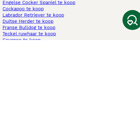
Engelse Cocker Spaniel te koop
Cockapoo te koop
Labrador Retriever te koop
Duitse Herder te koop
Franse Bulldog te koop
Teckel ruwhaar te koop
Cavapoo te koop
Andere populaire pagina's
Honden te koop in Amsterdam
Pups te koop Limburg​
Pups te koop Friesland​
Honden te koop in Gelderland
Honden te koop in Den Haag
Honden te koop in Enschede
Adopteer hond in Nederland
Informatie
Over ons
Privacybeleid
Support