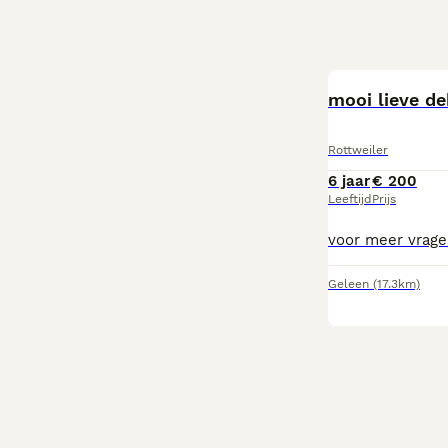
mooi lieve de
Rottweiler
6 jaar
€ 200
Leeftijd
Prijs
voor meer vragen
Geleen
(17.3km)