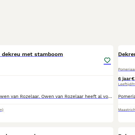
8
l dekreu met stamboom
Dekre
Pomeriaa
6 jaar
€
Leeftijd
Pr
Heidewachtel. Owen van Rozelaar. Owen van Rozelaar heeft al voor drie gezonde nestjes gezorgd. Hij heeft een uitstekend jachtinstinct. Hij komt uit een voortreffelijke lijn. Hij heeft een stamboom en ecvo oogonderzoek en HD onderzoek. Staat geregistreerd bij het raad van beheer.
m)
Maastrich
8