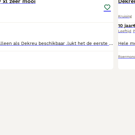
 xl zeer mooi
Dekreu
Kruising
10 jaar
Leeftijd
P
NIET TE KOOP! Alleen als Dekreu beschikbaar .lukt het de eerste keer niet proberen we het opnieuw Deking enkel en alleen met het zelfde ras/soort Heeft geen stamboom Foto,s spreken voorzig! Bij vragen of afspraak. kun je mij bellen
Roermon