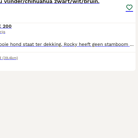
 vlinder/chihuahua zwart/wit/bruin.
€ 200
rijs
Hele mooie hond staat ter dekking, Rocky heeft geen stamboom en is 6 jaar oud. Rocky is een kruising tussen een chihuahua en een papillon vlinder, hij is lief en heel speels. ( NIET TE KOOP!)
d
(39.4km)