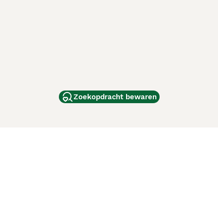
Zoekopdracht bewaren
dam
and
ag
de
d