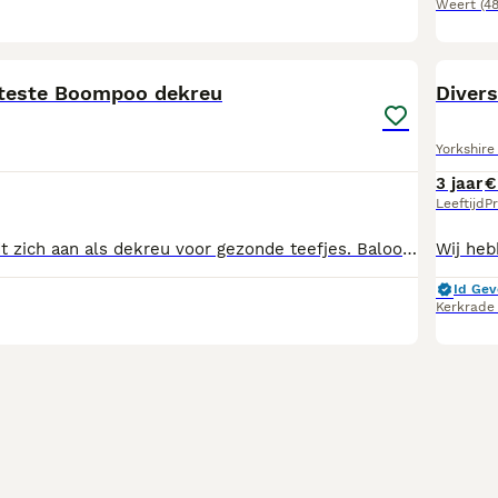
Weert
(4
12
eteste Boompoo dekreu
Divers
Yorkshire 
3 jaar
€
Leeftijd
Pr
Lieve Baloo biedt zich aan als dekreu voor gezonde teefjes. Baloo is een Boompoo, zijn moeder is een Biewer-Boomer en zijn vader een toy poedel. Zijn schofthoogte is 29 cm en hij weegt 6,5 kg. Baloo heeft een super fijn en open karakter. Baloo heeft uitgebreid testen ondergaan en hij is volledig gezond verklaard. De uitslagen zijn natuurlijk in te zien. ECVO ogentest DNA getest via Embark HD A (vrij) ED vrij Patella luxatie vrij IC vrij (FF) Ee BB KbKy atat Ssp Baloo heeft een FGH stamboom. Ik geef dekgarantie, mocht uw teefje toch niet drachtig blijken met bewijs van de dierenarts, mag u met hetzelfde teefje bij de volgende loopsheid opnieuw laten dekken.
Id Gev
Kerkrade