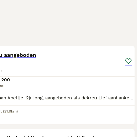
1
u aangeboden
n
 200
ijs
Pomeriaan Abeltje, 2jr jong, aangeboden als dekreu Lief aanhankelijk ken goed met andere hondjes overweg
t
(21.9km)
6