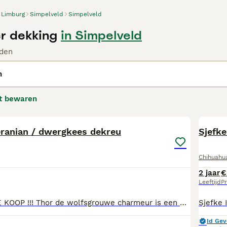
Limburg
Simpelveld
Simpelveld
r dekking
in Simpelveld
den
n
t bewaren
9
ranian / dwergkees dekreu
Sjefk
Chihuahu
2 jaar
€
Leeftijd
Pr
THOR IS NIET TE KOOP !!! Thor de wolfsgrouwe charmeur is een Pomeranian/Dwergkees en is met trots beschikbaar als dekreu voor gezonde, geteste en liefdevolle teefjes (niet te koop). Algemene info over Thor: - Hij weegt 3 kg en heeft een schofthoogte van 29 cm. - beschikt over een perfect 6x6 schaargebit - Getest op: patella luxatie / cm/sm scores zijn 0-0 / Embark DNA-profiel (ras, kleur en 250 genetische aandoeningen) - Thor's vachtkleur omvat wolfsgrijs en draagt de kleure agouti, crème, rood, sable, brindle en meer, en hij is merle-vrij. Alle relevante testresultaten zijn op verzoek in te zien. Als een dame komt om te date mag dit op de 10/12de dag of 11/13de dag van de loopsheid. Bij leegblijven (aantoonbaar door dierenards mag de dame de eerstvolgende loopsheid gratis trug komen voor een herdekking. U kunt ons bereiken via: Telefoon/WhatsApp: 31630059965 Facebook: Louisa Het-Woefke.NL Instagram: Het-Woefke.NL Website: www. Het-woefke .nl
Id Gev