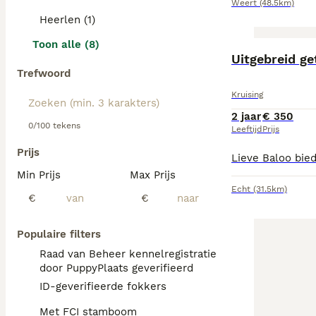
Weert
(48.5km)
Heerlen (1)
Toon alle (8)
Uitgebreid g
Trefwoord
Kruising
2 jaar
€ 350
0/100 tekens
Leeftijd
Prijs
Prijs
Min Prijs
Max Prijs
Echt
(31.5km)
€
€
Populaire filters
Raad van Beheer kennelregistratie
door PuppyPlaats geverifieerd
ID-geverifieerde fokkers
Met FCI stamboom