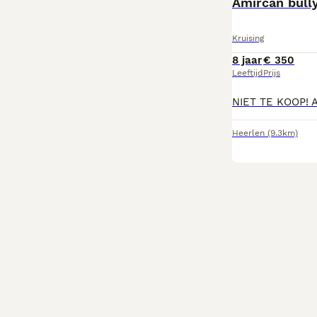
Amircan bully
Kruising
8 jaar
€ 350
Leeftijd
Prijs
Heerlen
(9.3km)