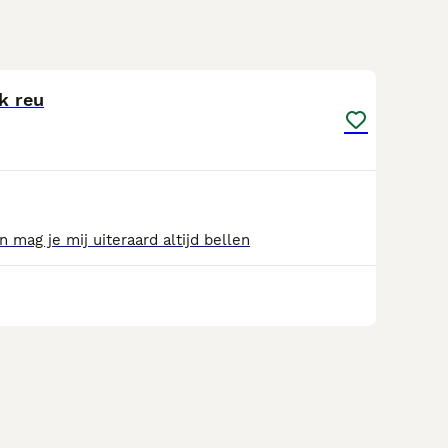
3
k reu
 mag je mij uiteraard altijd bellen