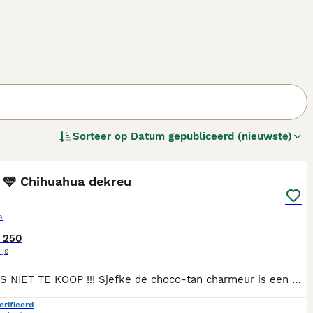
Sorteer op
Datum gepubliceerd (nieuwste)
6
e 🩵 Chihuahua dekreu
a
 250
ijs
Sjefke IS NIET TE KOOP !!! Sjefke de choco-tan charmeur is een Chihuahua en is met trots beschikbaar als dekreu voor gezonde, geteste en liefdevolle teefjes (niet te koop). Algemene info over Sjefke: - Hij weegt 2 kg en heeft een schofthoogte van 19 cm. - beschikt over een goed schaargebit - Getest op: patella luxatie / cm/sm scores zijn 0-0 / kortsnuit test / Embark DNA-profiel (ras, kleur en 250 genetische aandoeningen) - Sjefke zijn vachtkleur omvat Choco-tan en draagt de kleure choco, tan, lilac, tricolor, wit/crème en meer, en hij is merle-vrij.. Alle relevante testresultaten zijn op verzoek in te zien. Als een dame komt om te date mag dit op de 10/12de dag of 11/13de dag van de loopsheid. Bij leegblijven (aantoonbaar door dierenards mag de dame de eerstvolgende loopsheid gratis trug komen voor een herdekking. U kunt ons bereiken via: Telefoon/WhatsApp: 31630059965 Facebook: Louisa Het-Woefke.NL Instagram: Het-Woefke.NL Website: www. Het-woefke .nl
erifieerd