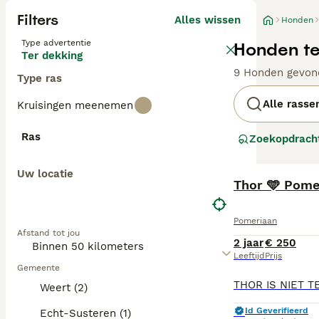
Filters
Alles wissen
Honden
Type advertentie
Honden te
Ter dekking
9 Honden gevon
Type ras
Alle rasse
Kruisingen meenemen
Ras
Zoekopdrach
Uw locatie
Thor 🩵 Pome
Pomeriaan
Afstand tot jou
2 jaar
€ 250
Leeftijd
Prijs
Gemeente
Weert (2)
Id Geverifieerd
Echt-Susteren (1)