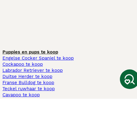
Puppies en pups te koop
Engelse Cocker Spaniel te koop
Cockapoo te koop
Labrador Retriever te koop
Duitse Herder te koop
Franse Bulldog te koop
Teckel ruwhaar te koop
Cavapoo te koop
Andere populaire pagina's
Honden te koop in Amsterdam
Pups te koop Limburg​
Pups te koop Friesland​
Honden te koop in Gelderland