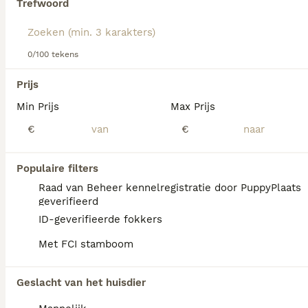
Trefwoord
Lees onze
Ierse Setter koopadvies pagina
voor informatie
over dit hondenras.
We hebben 0 Ierse Setter Honden ter dekking
0/100 tekens
in Amsterdam gevonden.
Als je toekomstige resultaten wil zien voor deze 
Prijs
exacte zoekopdracht, sla dan je zoekopdracht op en 
vind jouw perfecte hond:
Min Prijs
Max Prijs
€
€
Zoekopdracht bewaren
Populaire filters
FAQ's
Raad van Beheer kennelregistratie door PuppyPlaats
geverifieerd
ID-geverifieerde fokkers
Hoeveel kost een Ierse
Met FCI stamboom
Setter?
De gemiddelde prijs voor een Ierse Setter
Geslacht van het huisdier
pup in Nederland ligt rond de €1256 maar dit