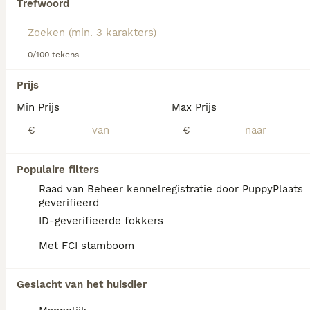
Trefwoord
Lees onze
Ierse Setter koopadvies pagina
voor informatie
over dit hondenras.
We hebben 0 Ierse Setter Honden ter dekking
0/100 tekens
in Coevorden gevonden.
Als je toekomstige resultaten wil zien voor deze 
Prijs
exacte zoekopdracht, sla dan je zoekopdracht op en 
vind jouw perfecte hond:
Min Prijs
Max Prijs
€
€
Zoekopdracht bewaren
Populaire filters
FAQ's
Raad van Beheer kennelregistratie door PuppyPlaats
geverifieerd
ID-geverifieerde fokkers
Hoeveel kost een Ierse
Met FCI stamboom
Setter?
De gemiddelde prijs voor een Ierse Setter
Geslacht van het huisdier
pup in Nederland ligt rond de €1256 maar dit