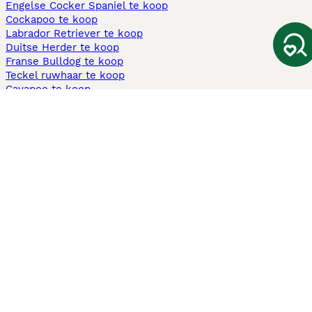
Engelse Cocker Spaniel te koop
Cockapoo te koop
Labrador Retriever te koop
Duitse Herder te koop
Franse Bulldog te koop
Teckel ruwhaar te koop
Cavapoo te koop
Andere populaire pagina's
Honden te koop in Amsterdam
Pups te koop Limburg​
Pups te koop Friesland​
Honden te koop in Gelderland
Honden te koop in Den Haag
Honden te koop in Enschede
Adopteer hond in Nederland
Informatie
Over ons
Privacybeleid
Support