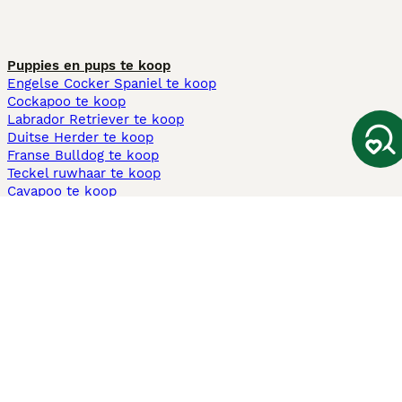
Puppies en pups te koop
Engelse Cocker Spaniel te koop
Cockapoo te koop
Labrador Retriever te koop
Duitse Herder te koop
Franse Bulldog te koop
Teckel ruwhaar te koop
Cavapoo te koop
Andere populaire pagina's
Honden te koop in Amsterdam
Pups te koop Limburg​
Pups te koop Friesland​
Honden te koop in Gelderland
Honden te koop in Den Haag
Honden te koop in Enschede
Adopteer hond in Nederland