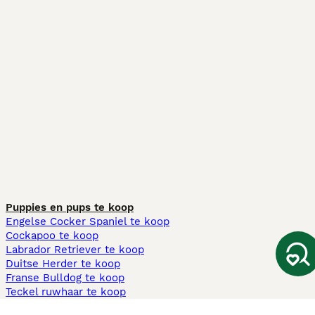
Puppies en pups te koop
Engelse Cocker Spaniel te koop
Cockapoo te koop
Labrador Retriever te koop
Duitse Herder te koop
Franse Bulldog te koop
Teckel ruwhaar te koop
Cavapoo te koop