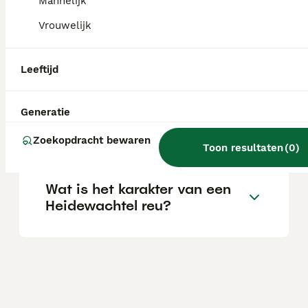
varieert afhankelijk van de fokker.
Mannelijk
Vrouwelijk
Wat is het karakter van een
Heidewachtel hond?
Leeftijd
Generatie
Wat is de levensverwachting
van een Heidewachtel?
Zoekopdracht bewaren
Toon resultaten
(
0
)
Wat is het karakter van een
Heidewachtel reu?