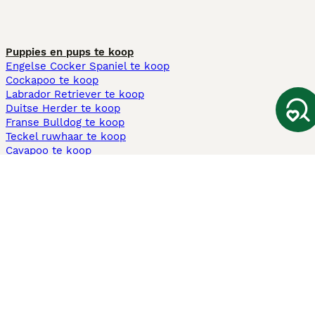
Puppies en pups te koop
Engelse Cocker Spaniel te koop
Cockapoo te koop
Labrador Retriever te koop
Duitse Herder te koop
Franse Bulldog te koop
Teckel ruwhaar te koop
Cavapoo te koop
Andere populaire pagina's
Honden te koop in Amsterdam
Pups te koop Limburg​
Pups te koop Friesland​
Honden te koop in Gelderland
Honden te koop in Den Haag
Honden te koop in Enschede
Adopteer hond in Nederland