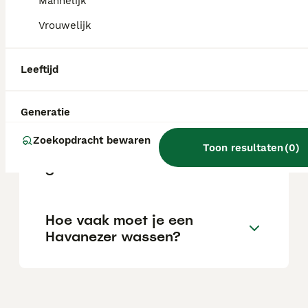
Mannelijk
Vrouwelijk
Is een Havanezer lief?
Leeftijd
Blaft een Havanezer veel?
Generatie
Zoekopdracht bewaren
Toon resultaten
(
0
)
Hoe oud worden Havanezers
gemiddeld?
Hoe vaak moet je een
Havanezer wassen?