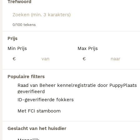
Trefwoord
We hebben 0 Grote Zwitserse Sennenhond
0/100 tekens
Honden ter dekking in Ommen gevonden.
Als je toekomstige resultaten wil zien voor deze 
Prijs
exacte zoekopdracht, sla dan je zoekopdracht op en 
vind jouw perfecte hond:
Min Prijs
Max Prijs
€
€
Zoekopdracht bewaren
Populaire filters
FAQ's
Raad van Beheer kennelregistratie door PuppyPlaats
geverifieerd
ID-geverifieerde fokkers
Wat is het karakter van een
Met FCI stamboom
Grote Zwitserse
Sennenhond?
Geslacht van het huisdier
De Grote Zwitserse Sennenhond is zeker,