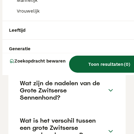
Mannelijk
waakzaam en onbevreesd in alledaagse
situaties; goedmoedig en aanhankelijk
Vrouwelijk
tegenover vertrouwde personen maar iets
afstandelijker tegenover vreemden. Het
aangeboren waak- en werkvermogen is nog
Leeftijd
steeds aanwezig.
Generatie
Hoeveel kost een Grote
Zwitserse Sennenhond?
Zoekopdracht bewaren
Toon resultaten
(
0
)
Wat zijn de nadelen van de
Grote Zwitserse
Sennenhond?
Wat is het verschil tussen
een grote Zwitserse