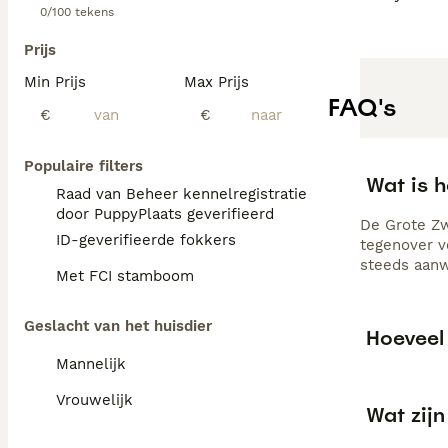
0/100 tekens
Prijs
Min Prijs
Max Prijs
FAQ's
€
€
Populaire filters
Wat is 
Raad van Beheer kennelregistratie
door PuppyPlaats geverifieerd
De Grote Zw
ID-geverifieerde fokkers
tegenover v
steeds aanw
Met FCI stamboom
Geslacht van het huisdier
Hoeveel
Mannelijk
Vrouwelijk
Wat zij