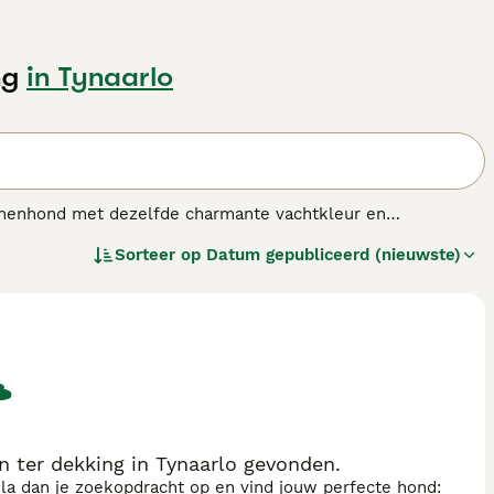
ng
in Tynaarlo
nnenhond met dezelfde charmante vachtkleur en
paard gaat met een bereidheid om hun baasje tevreden te
Sorteer op
Datum gepubliceerd (nieuwste)
t hondenras.
ter dekking in Tynaarlo gevonden.
sla dan je zoekopdracht op en vind jouw perfecte hond: