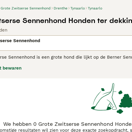
Grote Zwitserse Sennenhond
Drenthe
Tynaarlo
Tynaarlo
tserse Sennenhond Honden ter dekki
den
tserse Sennenhond
rse Sennenhond is een grote hond die lijkt op de Berner Se
e staan bekend om hun kalme en betrouwbare karakter dat ge
t bewaren
e Zwitserse Sennenhond
adviespagina voor informatie over di
We hebben 0 Grote Zwitserse Sennenhond Honden 
komstige resultaten wil zien voor deze exacte zoekopdracht, 