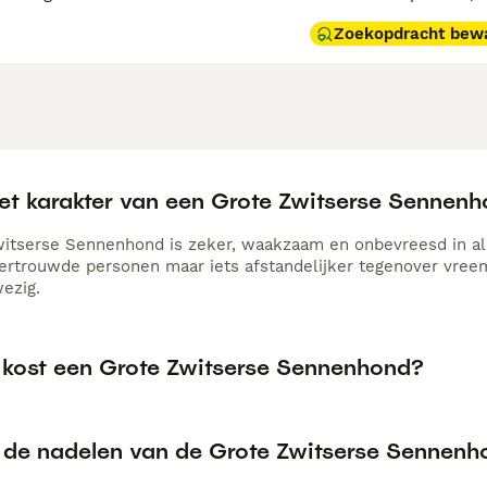
Zoekopdracht bew
het karakter van een Grote Zwitserse Sennen
itserse Sennenhond is zeker, waakzaam en onbevreesd in all
ertrouwde personen maar iets afstandelijker tegenover vre
ezig.
 kost een Grote Zwitserse Sennenhond?
n de nadelen van de Grote Zwitserse Sennen