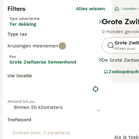
Filters
Alles wissen
Honden
Type advertentie
Grote Zwi
Ter dekking
0 Honden gevon
Type ras
Grote Zwi
Kruisingen meenemen
Alleen puur
Ras
De Grote Zwitse
Grote Zwitserse Sennenhond
aftekeningen. Z
Zoekopdrach
stellen.
Uw locatie
Lees onze
Grot
Afstand tot jou
Trefwoord
Als je toe