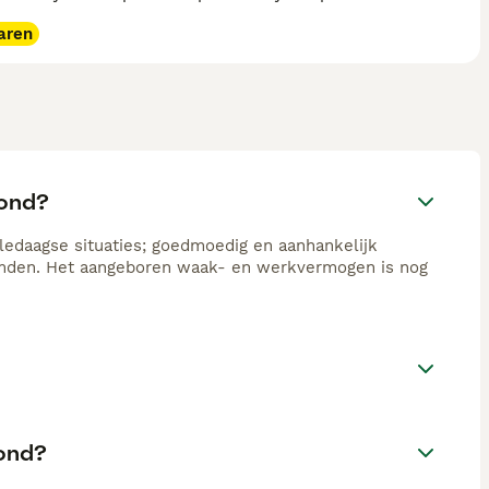
aren
hond?
edaagse situaties; goedmoedig en aanhankelijk
emden. Het aangeboren waak- en werkvermogen is nog
hond?