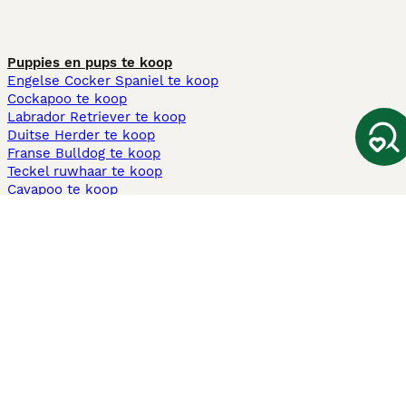
Puppies en pups te koop
Engelse Cocker Spaniel te koop
Cockapoo te koop
Labrador Retriever te koop
Duitse Herder te koop
Franse Bulldog te koop
Teckel ruwhaar te koop
Cavapoo te koop
Andere populaire pagina's
Honden te koop in Amsterdam
Pups te koop Limburg​
Pups te koop Friesland​
Honden te koop in Gelderland
Honden te koop in Den Haag
Honden te koop in Enschede
Adopteer hond in Nederland