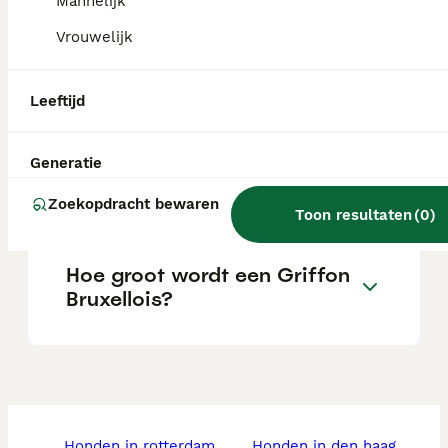
serieuze fokkers.
Mannelijk
Vrouwelijk
Wat zijn de nadelen van een
Griffon Bruxellois?
Leeftijd
Generatie
Is een Griffon Bruxellois een
goede gezinshond?
Zoekopdracht bewaren
Toon resultaten
(
0
)
Hoe groot wordt een Griffon
Bruxellois?
honden in rotterdam
honden in den haag