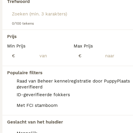
Trefwoord
Lees onze
Griffon Bruxellois adviespagina
voor informatie
over dit hondenras.
We hebben 0 Griffon Bruxellois Honden ter
0/100 tekens
dekking in Losser gevonden.
Als je toekomstige resultaten wil zien voor deze 
Prijs
exacte zoekopdracht, sla dan je zoekopdracht op en 
vind jouw perfecte hond:
Min Prijs
Max Prijs
€
€
Zoekopdracht bewaren
Populaire filters
FAQ's
Raad van Beheer kennelregistratie door PuppyPlaats
geverifieerd
ID-geverifieerde fokkers
Hoeveel kost een Griffon
Met FCI stamboom
Bruxellois pup?
De aanschaf van een Griffon Bruxellois pup
Geslacht van het huisdier
vraagt een aanzienlijke investering bij