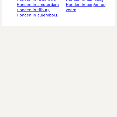
honden in amsterdam
honden in bergen op
honden in tilburg
zoom
honden in culemborg