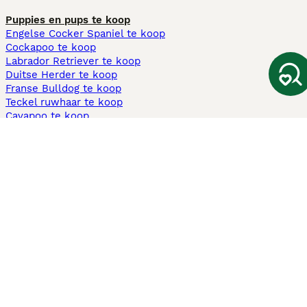
Puppies en pups te koop
Engelse Cocker Spaniel te koop
Cockapoo te koop
Labrador Retriever te koop
Duitse Herder te koop
Franse Bulldog te koop
Teckel ruwhaar te koop
Cavapoo te koop
Andere populaire pagina's
Honden te koop in Amsterdam
Pups te koop Limburg​
Pups te koop Friesland​
Honden te koop in Gelderland
Honden te koop in Den Haag
Honden te koop in Enschede
Adopteer hond in Nederland
Informatie
Over ons