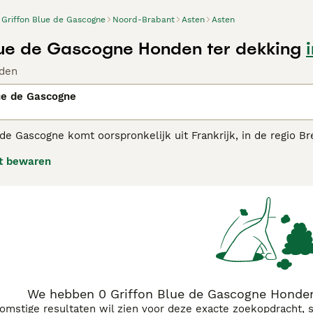
Griffon Blue de Gascogne
Noord-Brabant
Asten
Asten
lue de Gascogne Honden ter dekking
den
ue de Gascogne
de Gascogne komt oorspronkelijk uit Frankrijk, in de regio Bre
 hulp van veel dierenliefhebbers is dit ras ontkomen aan uit
t bewaren
de Grand Bleu de Gascogne en Griffons. Het is een jachthond, 
on Bleu de Gascogne adviespagina voor informatie over dit ho
We hebben 0 Griffon Blue de Gascogne Honden
komstige resultaten wil zien voor deze exacte zoekopdracht, 