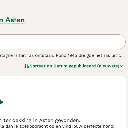
in Asten
tagne is het ras ontstaan. Rond 1945 dreigde het ras uit te
sterven. De Griffon Bleu de Gascogne is ontstaan uit een
Sorteer op
Datum gepubliceerd (nieuwste)
die vooral wordt gebruikt bij de hazenjacht.
ndenras.
 ter dekking in Asten gevonden.
sla dan je zoekopdracht op en vind jouw perfecte hond: