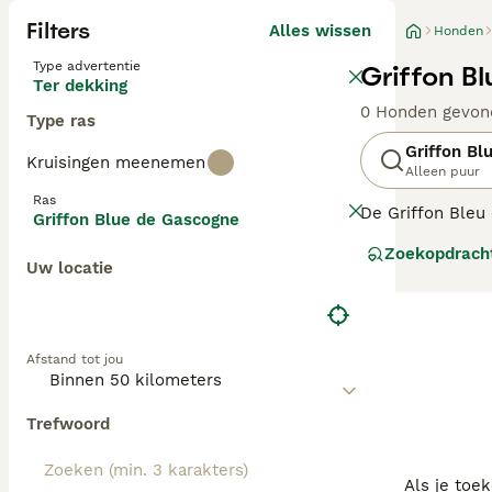
Filters
Alles wissen
Honden
Type advertentie
Griffon B
Ter dekking
0 Honden gevon
Type ras
Griffon Bl
Kruisingen meenemen
Alleen puur
Ras
De Griffon Bleu 
Griffon Blue de Gascogne
sterven, door de
Zoekopdrach
kruising tussen 
Uw locatie
Lees onze Griff
Afstand tot jou
Trefwoord
Als je toe