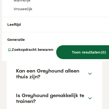
Mannelijk
de locatie.
Vrouwelijk
Wat is het karakter van een
Leeftijd
Greyhound?
Generatie
Hoeveel jaar leeft een
Zoekopdracht bewaren
Greyhound?
Toon resultaten
(
0
)
Kan een Greyhound alleen
thuis zijn?
Is Greyhound gemakkelijk te
trainen?