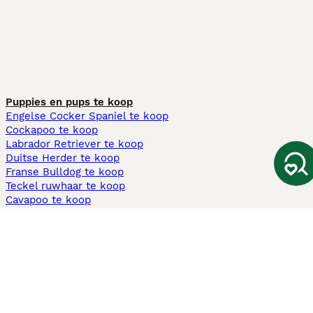
Puppies en pups te koop
Engelse Cocker Spaniel te koop
Cockapoo te koop
Labrador Retriever te koop
Duitse Herder te koop
Franse Bulldog te koop
Teckel ruwhaar te koop
Cavapoo te koop
Andere populaire pagina's
Honden te koop in Amsterdam
Pups te koop Limburg​
Pups te koop Friesland​
Honden te koop in Gelderland
Honden te koop in Den Haag