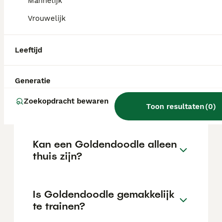
Mannelijk
de locatie.
Vrouwelijk
Wat is het karakter van een
Leeftijd
Goldendoodle?
Generatie
Hoeveel jaar leeft een
Zoekopdracht bewaren
Goldendoodle?
Toon resultaten
(
0
)
Kan een Goldendoodle alleen
thuis zijn?
Is Goldendoodle gemakkelijk
te trainen?