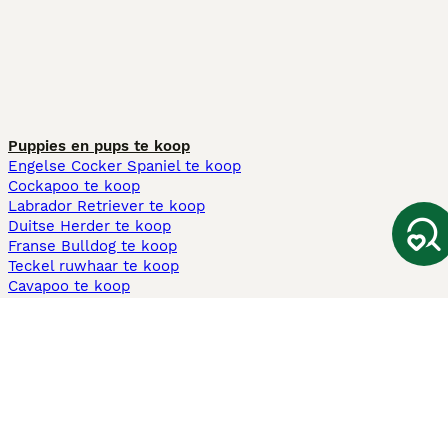
Puppies en pups te koop
Engelse Cocker Spaniel te koop
Cockapoo te koop
Labrador Retriever te koop
Duitse Herder te koop
Franse Bulldog te koop
Teckel ruwhaar te koop
Cavapoo te koop
Andere populaire pagina's
Honden te koop in Amsterdam
Pups te koop Limburg​
Pups te koop Friesland​
Honden te koop in Gelderland
Honden te koop in Den Haag