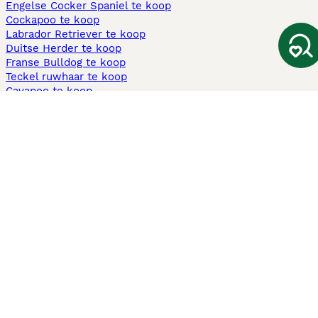
Engelse Cocker Spaniel te koop
Cockapoo te koop
Labrador Retriever te koop
Duitse Herder te koop
Franse Bulldog te koop
Teckel ruwhaar te koop
Cavapoo te koop
Andere populaire pagina's
Honden te koop in Amsterdam
Pups te koop Limburg​
Pups te koop Friesland​
Honden te koop in Gelderland
Honden te koop in Den Haag
Honden te koop in Enschede
Adopteer hond in Nederland
Informatie
Over ons
Privacybeleid
Support