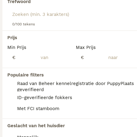
Trefwoord
Lees onze
Golden Retriever adviespagina
voor informatie
over dit hondenras.
We hebben 0 Golden Retriever Honden ter
0/100 tekens
dekking in Amsterdam gevonden.
Als je toekomstige resultaten wil zien voor deze 
Prijs
exacte zoekopdracht, sla dan je zoekopdracht op en 
vind jouw perfecte hond:
Min Prijs
Max Prijs
€
€
Zoekopdracht bewaren
Populaire filters
FAQ's
Raad van Beheer kennelregistratie door PuppyPlaats
geverifieerd
ID-geverifieerde fokkers
Hoe duur is een Golden
Met FCI stamboom
Retriever?
De gemiddelde prijs voor een Golden
Geslacht van het huisdier
Retriever pup in Nederland ligt rond de