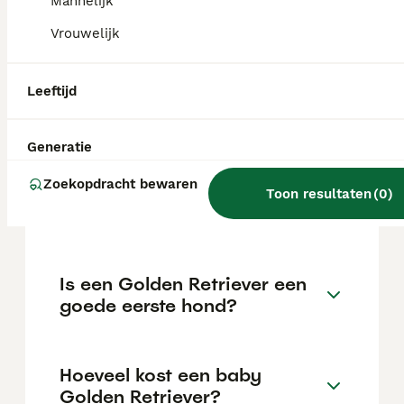
€1029 maar dit kan variëren afhankelijk van
Mannelijk
factoren zoals de stamboom, de reputatie
Vrouwelijk
van de fokker en de locatie.
Leeftijd
Hoeveel kost één golden
retriever?
Generatie
Zoekopdracht bewaren
Kan een Golden Retriever
Toon resultaten
(
0
)
alleen thuis blijven?
Is een Golden Retriever een
goede eerste hond?
Hoeveel kost een baby
Golden Retriever?