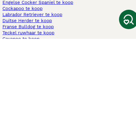
Engelse Cocker Spaniel te koop
Cockapoo te koop
Labrador Retriever te koop
Duitse Herder te koop
Franse Bulldog te koop
Teckel ruwhaar te koop
Cavapoo te koop
Andere populaire pagina's
Honden te koop in Amsterdam
Pups te koop Limburg​
Pups te koop Friesland​
Honden te koop in Gelderland
Honden te koop in Den Haag
Honden te koop in Enschede
Adopteer hond in Nederland
Informatie
Over ons
Privacybeleid
Support