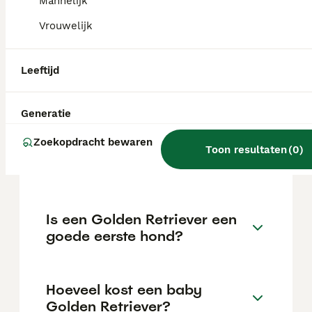
€1029 maar dit kan variëren afhankelijk van
Mannelijk
factoren zoals de stamboom, de reputatie
Vrouwelijk
van de fokker en de locatie.
Leeftijd
Hoeveel kost één golden
retriever?
Generatie
Zoekopdracht bewaren
Kan een Golden Retriever
Toon resultaten
(
0
)
alleen thuis blijven?
Is een Golden Retriever een
goede eerste hond?
Hoeveel kost een baby
Golden Retriever?