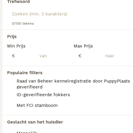
Trefwoord
Lees onze
Golden Retriever adviespagina
voor informatie
over dit hondenras.
We hebben 0 Golden Retriever Honden ter
0/100 tekens
dekking in Roosendaal gevonden.
Als je toekomstige resultaten wil zien voor deze 
Prijs
exacte zoekopdracht, sla dan je zoekopdracht op en 
vind jouw perfecte hond:
Min Prijs
Max Prijs
€
€
Zoekopdracht bewaren
Populaire filters
FAQ's
Raad van Beheer kennelregistratie door PuppyPlaats
geverifieerd
ID-geverifieerde fokkers
Hoe duur is een Golden
Met FCI stamboom
Retriever?
De gemiddelde prijs voor een Golden
Geslacht van het huisdier
Retriever pup in Nederland ligt rond de