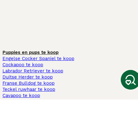
Puppies en pups te koop
Engelse Cocker Spaniel te koop
Cockapoo te koop
Labrador Retriever te koop
Duitse Herder te koop
Franse Bulldog te koop
Teckel ruwhaar te koop
Cavapoo te koop
Andere populaire pagina's
Honden te koop in Amsterdam
Pups te koop Limburg​
Pups te koop Friesland​
Honden te koop in Gelderland