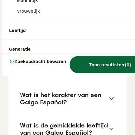
huisdier met een zachtaardig karakter
Mannelijk
zoeken. Ze zijn aanpasbaar en gedijen vaak
Vrouwelijk
goed in een kalm, liefdevol gezin.
Leeftijd
Wat is de prijs van een
Galgo?
Generatie
Zoekopdracht bewaren
¿Cuánto vale un galgo
Toon resultaten
(
0
)
español?
Wat is het karakter van een
Galgo Español?
Wat is de gemiddelde leeftijd
van een Galgo Español?